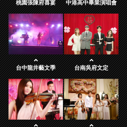
桃園張陳府喜宴
中港高中畢業演唱會
台中龍井藝文季
台南吳府文定