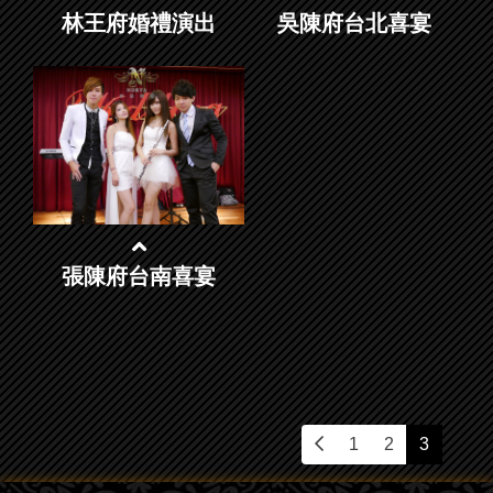
林王府婚禮演出
吳陳府台北喜宴
張陳府台南喜宴
1
2
3