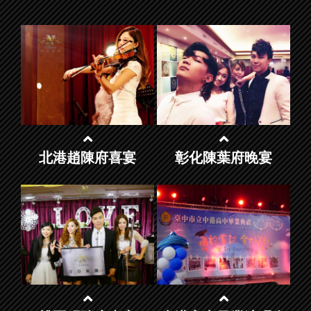
北港趙陳府喜宴
彰化陳葉府晚宴