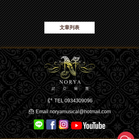
文章列表
TEL
0934309096
Email
noryamusical@hotmail.com